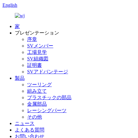
English
家
プレゼンテーション
序章
SVメンバー
工場見学
SV組織図
証明書
SVアドバンテージ
製品
ツーリング
組み立て
プラスチックの部品
金属部品
レーシングパーツ
その他
ニュース
よくある質問
お問い合わせ