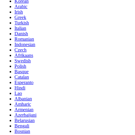
Korean
Arabic
Irish
Greek
Turkish
Italian
Danish
Romanian
Indonesian
Czech
Afrikaans
Swedish
Polish
Basque
Catalan
Esperanto
Hindi
Lao
Albanian
Amharic
Armenian
Azerbaijani
Belarusian
Bengali
Bosnian