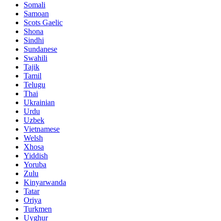
Somali
Samoan
Scots Gaelic
Shona
Sindhi
Sundanese
Swahili
Tajik
Tamil
Telugu
Thai
Ukrainian
Urdu
Uzbek
Vietnamese
Welsh
Xhosa
Yiddish
Yoruba
Zulu
Kinyarwanda
Tatar
Oriya
Turkmen
Uyghur